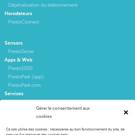
Dépénalisation du stationnement
Horodateurs
PrestoConnect
Sensors
PrestoSense
Apps & Web
Presto1000
PrestoPark (app)
PrestoPark.com
Services
3rd party interfaces
Gérer le consentement aux
cookies
Capteurs
Ce site utilise des cookies : nécessaires au bon fonctionnement du site, de
PrestoSense
mesure d'audience et des cookies tiers.