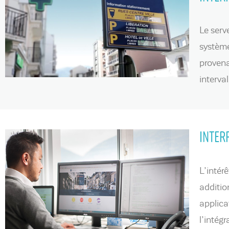
Le serv
système
provena
interva
INTER
L’intér
additio
applica
l’intég