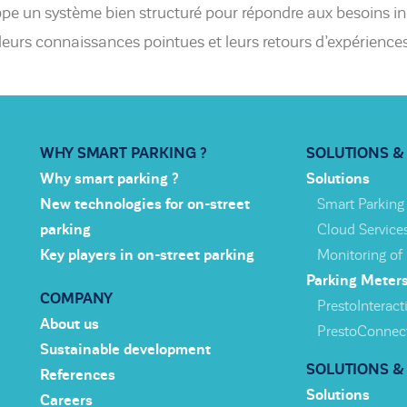
pe un système bien structuré pour répondre aux besoins ind
leurs connaissances pointues et leurs retours d’expériences
WHY SMART PARKING ?
SOLUTIONS &
Why smart parking ?
Solutions
New technologies for on-street
Smart Parking
parking
Cloud Service
Key players in on-street parking
Monitoring of
Parking Meter
COMPANY
PrestoInteracti
About us
PrestoConnec
Sustainable development
SOLUTIONS &
References
Solutions
Careers