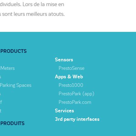
ividuels. Lors de la mise en
 sont leurs meilleurs atouts.
 PRODUCTS
Sensors
 Meters
PrestoSense
s
Apps & Web
 Parking Spaces
Presto1000
s
PrestoPark (app)
f
PrestoPark.com
t
Services
3rd party interfaces
 PRODUITS