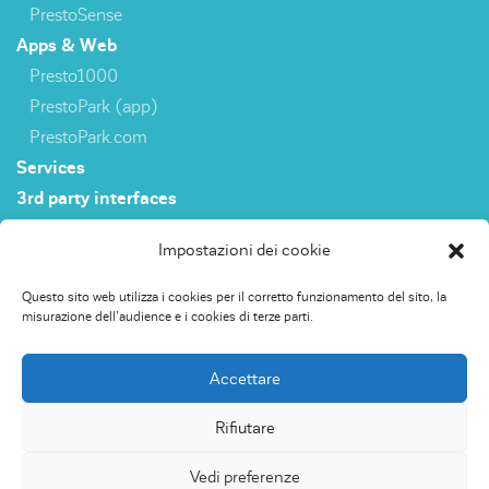
PrestoSense
Apps & Web
Presto1000
PrestoPark (app)
PrestoPark.com
Services
3rd party interfaces
Impostazioni dei cookie
Sensori
Questo sito web utilizza i cookies per il corretto funzionamento del sito, la
PrestoSense
misurazione dell’audience e i cookies di terze parti.
Apps & Web
Presto1000
Accettare
PrestoPark (app)
PrestoPark.com
Rifiutare
Servizi
Vedi preferenze
Interfacce datti