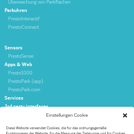
Überwachung von Parkflächen
Parkuhren
PrestoInteractif
PrestoConnect
Sensors
PrestoSense
Apps & Web
Presto1000
PrestoPark (app)
PrestoPark.com
Services
3rd party interfaces
Einstellungen Cookie
Sensoren
Diese Website verwendet Cookies, die für das ordnungsgemäße
Funktionieren der Website, für die Messung der Zielgruppe und für Cookies