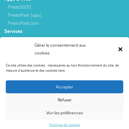
Presto1000
PrestoPark (app)
PrestoPark.com
Services
3rd party interfaces
Gérer le consentement aux
cookies
Capteurs
Ce site utilise des cookies : nécessaires au bon fonctionnement du site, de
PrestoSense
mesure d'audience et des cookies tiers.
Apps & Web
Presto1000
Accepter
PrestoPark (app)
PrestoPark.com
Refuser
Services
Voir les préférences
Interfaces de données
Politique de cookies